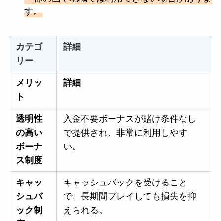
す。
カテゴ
詳細
リー
メリッ
詳細
ト
透明性
入金不要ボーナスが賭け条件なし
の高い
で提供され、非常に利用しやす
ボーナ
い。
ス制度
キャッ
キャッシュバックを受けること
シュバ
で、長期間プレイしても損失を抑
ック制
えられる。