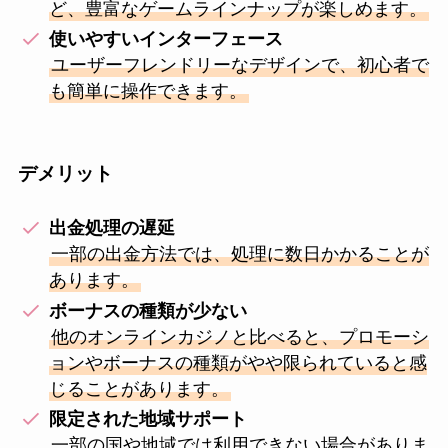
ど、豊富なゲームラインナップが楽しめます。
使いやすいインターフェース
ユーザーフレンドリーなデザインで、初心者で
も簡単に操作できます。
デメリット
出金処理の遅延
一部の出金方法では、処理に数日かかることが
あります。
ボーナスの種類が少ない
他のオンラインカジノと比べると、プロモーシ
ョンやボーナスの種類がやや限られていると感
じることがあります。
限定された地域サポート
一部の国や地域では利用できない場合がありま