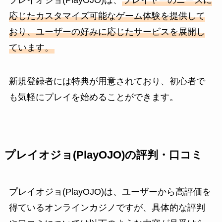
応じたカスタマイズ可能なゲーム体験を提供して
おり、ユーザーの好みに応じたサービスを展開し
ています。
新規登録者には特典が用意されており、初心者で
も気軽にプレイを始めることができます。
プレイオジョ(PlayOJO)の評判・口コミ
プレイオジョ(PlayOJO)は、ユーザーから高評価を
得ているオンラインカジノですが、具体的な評判