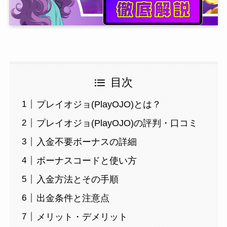
目次
プレイオジョ(PlayOJO)とは？
プレイオジョ(PlayOJO)の評判・口コミ
入金不要ボーナスの詳細
ボーナスコードと使い方
入金方法とその手順
出金条件と注意点
メリット・デメリット