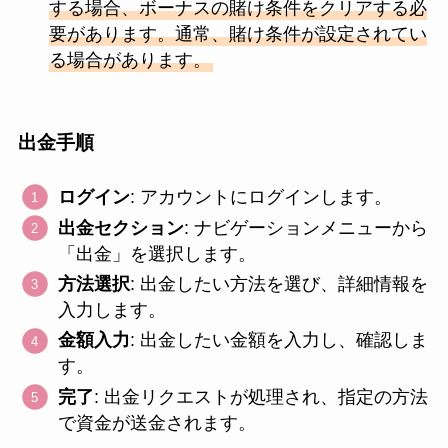
する場合、ボーナスの賭け条件をクリアする必
要があります。通常、賭け条件が設定されてい
る場合があります。
出金手順
ログイン
: アカウントにログインします。
出金セクション
: ナビゲーションメニューから
「出金」を選択します。
方法選択
: 出金したい方法を選び、詳細情報を
入力します。
金額入力
: 出金したい金額を入力し、確認しま
す。
完了
: 出金リクエストが処理され、指定の方法
で資金が送金されます。