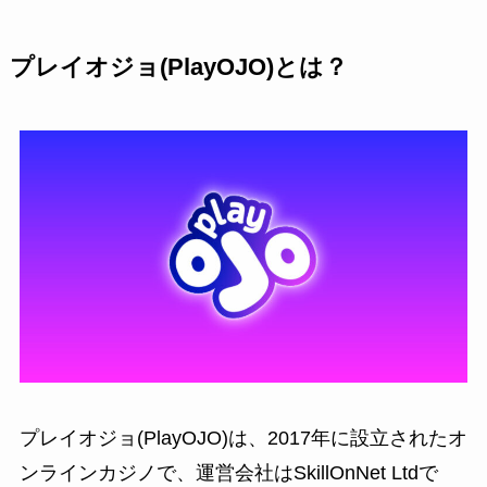
プレイオジョ(PlayOJO)
とは？
プレイオジョ(PlayOJO)は、2017年に設立されたオ
ンラインカジノで、運営会社はSkillOnNet Ltdで