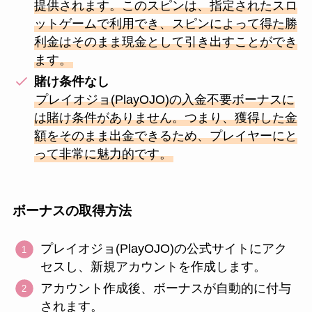
提供されます。このスピンは、指定されたスロ
ットゲームで利用でき、スピンによって得た勝
利金はそのまま現金として引き出すことができ
ます。
賭け条件なし
プレイオジョ(PlayOJO)の入金不要ボーナスに
は賭け条件がありません。つまり、獲得した金
額をそのまま出金できるため、プレイヤーにと
って非常に魅力的です。
ボーナスの取得方法
プレイオジョ(PlayOJO)の公式サイトにアク
セスし、新規アカウントを作成します。
アカウント作成後、ボーナスが自動的に付与
されます。