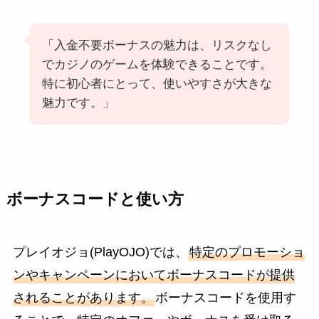
「入金不要ボーナスの魅力は、リスクなし
でカジノのゲームを体験できることです。
特に初心者にとって、使いやすさが大きな
魅力です。」
ボーナスコードと使い方
プレイオジョ(PlayOJO)では、
特定のプロモーショ
ンやキャンペーンにおいてボーナスコードが提供
されることがあります。
ボーナスコードを使用す