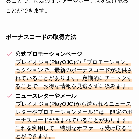
ることで、特定のオファーやボーナスを受け取る
ことができます。
ボーナスコードの取得方法
公式プロモーションページ
プレイオジョ(PlayOJO)の「プロモーション」
セクションで、最新のボーナスコードが提供さ
れていることがあります。定期的にチェックす
ることで、お得な情報を見逃さずに済みます。
ニュースレターやメール
プレイオジョ(PlayOJO)から送られるニュース
レターやプロモーションメールには、限定のボ
ーナスコードが含まれていることがあります。
これを利用して、特別なオファーを受け取るこ
とができます。