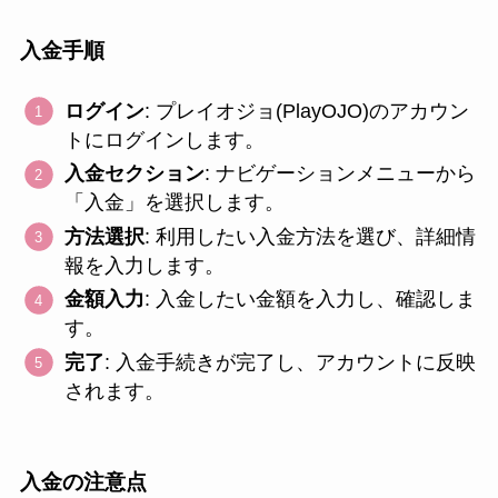
入金手順
ログイン
: プレイオジョ(PlayOJO)のアカウン
トにログインします。
入金セクション
: ナビゲーションメニューから
「入金」を選択します。
方法選択
: 利用したい入金方法を選び、詳細情
報を入力します。
金額入力
: 入金したい金額を入力し、確認しま
す。
完了
: 入金手続きが完了し、アカウントに反映
されます。
入金の注意点