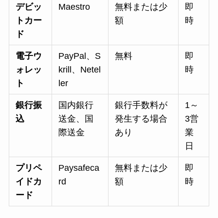
デビッ
Maestro
無料または少
即
トカー
額
時
ド
電子ウ
PayPal、S
無料
即
ォレッ
krill、Netel
時
ト
ler
銀行振
国内銀行
銀行手数料が
1～
込
送金、国
発生する場合
3営
際送金
あり
業
日
プリペ
Paysafeca
無料または少
即
イドカ
rd
額
時
ード