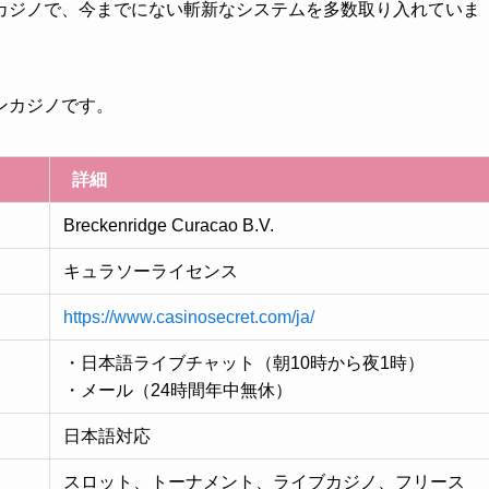
カジノで、今までにない斬新なシステムを多数取り入れていま
ンカジノです。
詳細
Breckenridge Curacao B.V.
キュラソーライセンス
https://www.casinosecret.com/ja/
・日本語ライブチャット（朝10時から夜1時）
・メール（24時間年中無休）
日本語対応
スロット、トーナメント、ライブカジノ、フリース