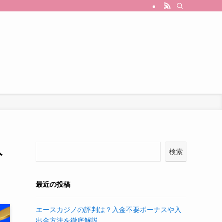
入
検索
最近の投稿
エースカジノの評判は？入金不要ボーナスや入
出金方法を徹底解説