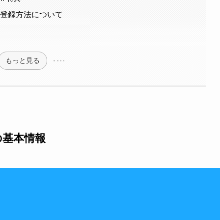
t)の登録方法について
もっと見る
)の基本情報