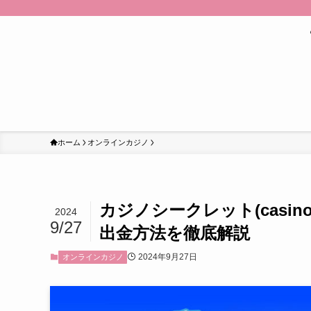
ホーム
オンラインカジノ
カジノシークレット(casin
2024
9/27
出金方法を徹底解説
2024年9月27日
オンラインカジノ