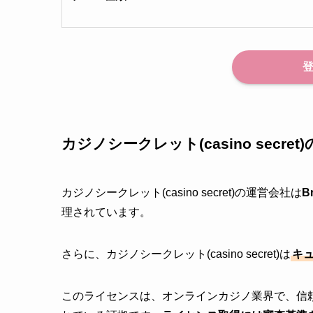
カジノシークレット(casino secr
カジノシークレット(casino secret)の運営会社は
B
理されています。
さらに、カジノシークレット(casino secret)は
キ
このライセンスは、オンラインカジノ業界で、信