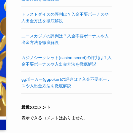
トラストダイスの評判は？入金不要ボーナスや
入出金方法を徹底解説
ユースカジノの評判は？入金不要ボーナスや入
出金方法を徹底解説
カジノシークレット(casino secret)の評判は？入
金不要ボーナスや入出金方法を徹底解説
ggポーカー(ggpoker)の評判は？入金不要ボーナ
スや入出金方法を徹底解説
最近のコメント
表示できるコメントはありません。