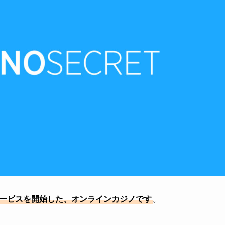
18年にサービスを開始した、オンラインカジノです
。