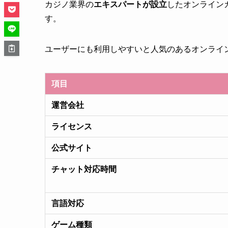
カジノ業界の
エキスパートが設立
したオンライン
す。
ユーザーにも利用しやすいと人気のあるオンライ
項目
運営会社
ライセンス
公式サイト
チャット対応時間
言語対応
ゲーム種類