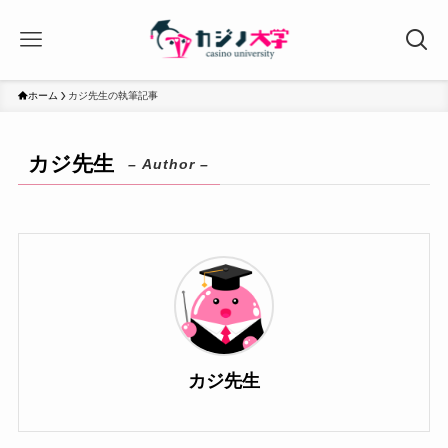
ホーム
カジ先生の執筆記事
カジ先生
– Author –
カジ先生