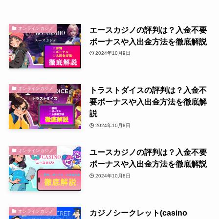
エースカジノの評判は？入金不要
オンラインカジノ
ボーナスや入出金方法を徹底解説
2024年10月9日
トラストダイスの評判は？入金不
オンラインカジノ
要ボーナスや入出金方法を徹底解
説
2024年10月8日
ユースカジノの評判は？入金不要
オンラインカジノ
ボーナスや入出金方法を徹底解説
2024年10月8日
カジノシークレット(casino
オンラインカジノ