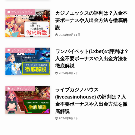
カジノエックスの評判は？入金不
オンラインカジノ
要ボーナスや入出金方法を徹底解
説
2024年9月11日
ワンバイベット(1xbet)の評判は？
オンラインカジノ
入金不要ボーナスや入出金方法を
徹底解説
2024年9月7日
ライブカジノハウス
オンラインカジノ
(livecasinohouse) の評判は？入
金不要ボーナスや入出金方法を徹
底解説
2024年9月4日